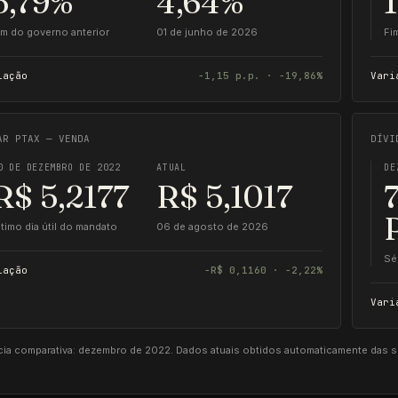
5,79%
4,64%
im do governo anterior
01 de junho de 2026
Fi
iação
−1,15 p.p. · −19,86%
Vari
AR PTAX — VENDA
DÍVI
0 DE DEZEMBRO DE 2022
ATUAL
DE
R$ 5,2177
R$ 5,1017
ltimo dia útil do mandato
06 de agosto de 2026
Sé
iação
−R$ 0,1160 · −2,22%
Vari
cia comparativa: dezembro de 2022. Dados atuais obtidos automaticamente das sér