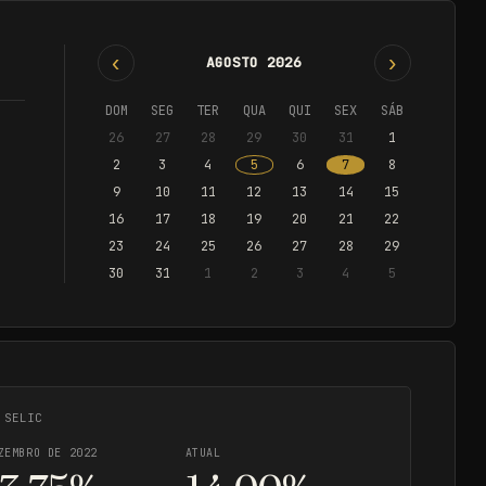
‹
›
AGOSTO 2026
DOM
SEG
TER
QUA
QUI
SEX
SÁB
26
27
28
29
30
31
1
2
3
4
5
6
7
8
9
10
11
12
13
14
15
16
17
18
19
20
21
22
23
24
25
26
27
28
29
30
31
1
2
3
4
5
 SELIC
ZEMBRO DE 2022
ATUAL