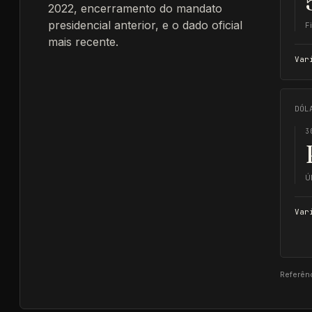
2022, encerramento do mandato
presidencial anterior, e o dado oficial
F
mais recente.
Var
DÓL
3
Ú
Var
Referên