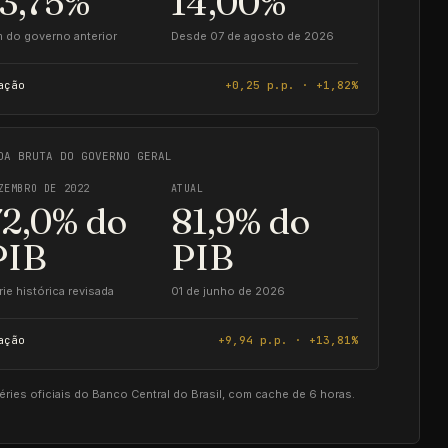
13,75%
14,00%
m do governo anterior
Desde 07 de agosto de 2026
ação
+0,25 p.p. · +1,82%
DA BRUTA DO GOVERNO GERAL
ZEMBRO DE 2022
ATUAL
72,0% do
81,9% do
PIB
PIB
rie histórica revisada
01 de junho de 2026
ação
+9,94 p.p. · +13,81%
ies oficiais do Banco Central do Brasil, com cache de 6 horas.